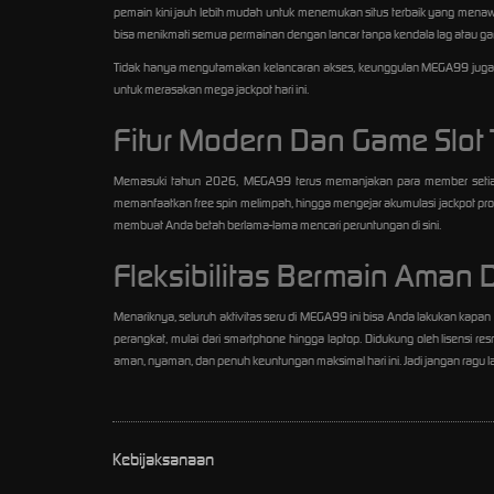
pemain kini jauh lebih mudah untuk menemukan situs terbaik yang menawa
bisa menikmati semua permainan dengan lancar tanpa kendala lag atau ga
Tidak hanya mengutamakan kelancaran akses, keunggulan MEGA99 juga terl
untuk merasakan mega jackpot hari ini.
Fitur Modern Dan Game Slot
Memasuki tahun 2026, MEGA99 terus memanjakan para member setianya d
memanfaatkan free spin melimpah, hingga mengejar akumulasi jackpot pro
membuat Anda betah berlama-lama mencari peruntungan di sini.
Fleksibilitas Bermain Aman
Menariknya, seluruh aktivitas seru di MEGA99 ini bisa Anda lakukan kapan
perangkat, mulai dari smartphone hingga laptop. Didukung oleh lisensi
aman, nyaman, dan penuh keuntungan maksimal hari ini. Jadi jangan ragu l
Kebijaksanaan