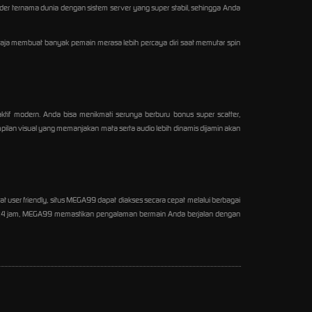
der ternama dunia dengan sistem server yang super stabil, sehingga Anda
 saja membuat banyak pemain merasa lebih percaya diri saat memutar spin
tif modern. Anda bisa menikmati serunya berburu bonus super scatter,
ilan visual yang memanjakan mata serta audio lebih dinamis dijamin akan
t user friendly, situs MEGA99 dapat diakses secara cepat melalui berbagai
lama 24 jam, MEGA99 memastikan pengalaman bermain Anda berjalan dengan