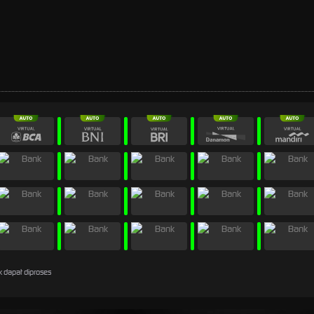
k dapat diproses