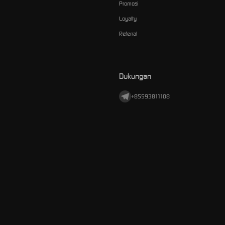
Promosi
Loyalty
Referral
Dukungan
+85593811108