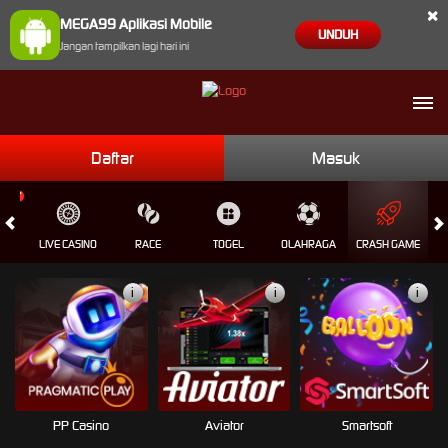
×
MEGA99 Aplikasi Mobile
UNDUH
Jangan tampilkan lagi hari ini
Daftar
Masuk
S
LIVE CASINO
RACE
TOGEL
OLAHRAGA
CRASH GAME
i
i
i
PP Casino
Aviator
Smartsoft