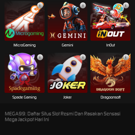
i
i
i
MicroGaming
Gemini
InOut
i
i
i
Spade Gaming
Joker
Dragoonsoft
MEGA99: Daftar Situs Slot Resmi Dan Rasakan Sensasi
Mega Jackpot Hari Ini