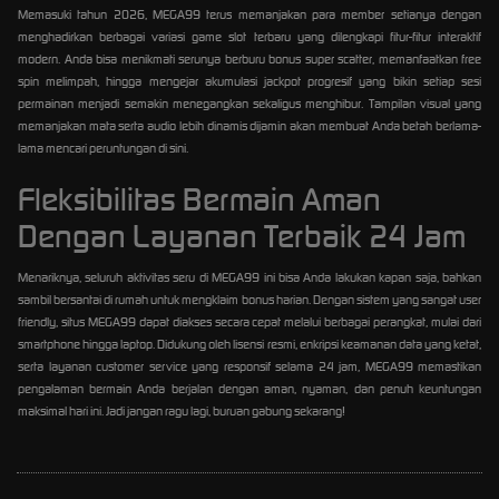
Memasuki tahun 2026, MEGA99 terus memanjakan para member setianya dengan
menghadirkan berbagai variasi game slot terbaru yang dilengkapi fitur-fitur interaktif
modern. Anda bisa menikmati serunya berburu bonus super scatter, memanfaatkan free
spin melimpah, hingga mengejar akumulasi jackpot progresif yang bikin setiap sesi
permainan menjadi semakin menegangkan sekaligus menghibur. Tampilan visual yang
memanjakan mata serta audio lebih dinamis dijamin akan membuat Anda betah berlama-
lama mencari peruntungan di sini.
Fleksibilitas Bermain Aman
Dengan Layanan Terbaik 24 Jam
Menariknya, seluruh aktivitas seru di MEGA99 ini bisa Anda lakukan kapan saja, bahkan
sambil bersantai di rumah untuk mengklaim bonus harian. Dengan sistem yang sangat user
friendly, situs MEGA99 dapat diakses secara cepat melalui berbagai perangkat, mulai dari
smartphone hingga laptop. Didukung oleh lisensi resmi, enkripsi keamanan data yang ketat,
serta layanan customer service yang responsif selama 24 jam, MEGA99 memastikan
pengalaman bermain Anda berjalan dengan aman, nyaman, dan penuh keuntungan
maksimal hari ini. Jadi jangan ragu lagi, buruan gabung sekarang!