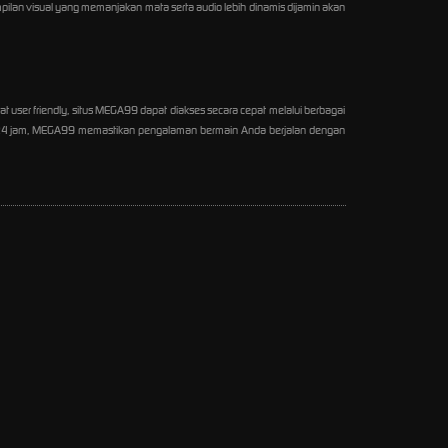
ilan visual yang memanjakan mata serta audio lebih dinamis dijamin akan
t user friendly, situs MEGA99 dapat diakses secara cepat melalui berbagai
lama 24 jam, MEGA99 memastikan pengalaman bermain Anda berjalan dengan