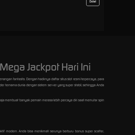
Detail
Mega Jackpot Hari Ini
angan fantastis. Dengan hadirnya daftar situs slot resmi terpercaya, para
der ternama dunia dengan sistem server yang super stabil, sehingga Anda
 saja membuat banyak pemain merasa lebih percaya diri saat memutar spin
tif modern. Anda bisa menikmati serunya berburu bonus super scatter,