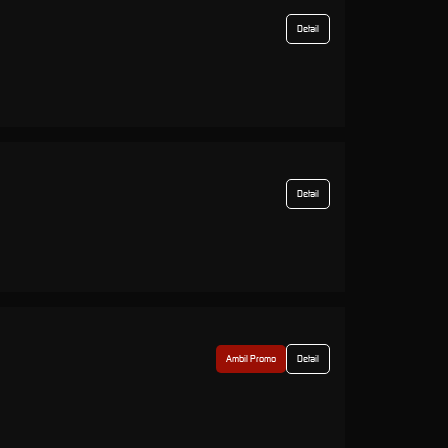
Detail
Detail
Ambil Promo
Detail