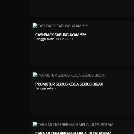
CASHBACK SABUNG AYAM 5%
Tanggal akhir:
30-Jun-2031
PROMOTOR SERIUS KERJA SERIUS DIGAJI
Tanggal akhir:
-
CARA MUDAH BERMAIN MELALUI TELEGRAM