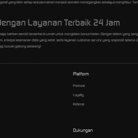
gresif yang bikin setiap sesi permainan menjadi semakin menegangkan sekaligus menghibur. Tamp
 Dengan Layanan Terbaik 24 Jam
 saja, bahkan sambil bersantai di rumah untuk mengklaim bonus harian. Dengan sistem yang sanga
 resmi, enkripsi keamanan data yang ketat, serta layanan customer service yang responsif se
agi, buruan gabung sekarang!
Platform
Promosi
Loyalty
Referral
Dukungan