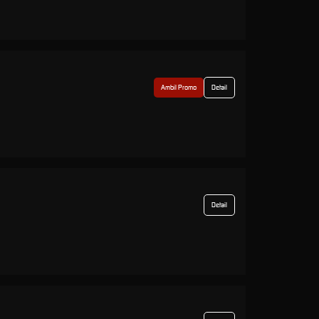
Ambil Promo
Detail
Detail