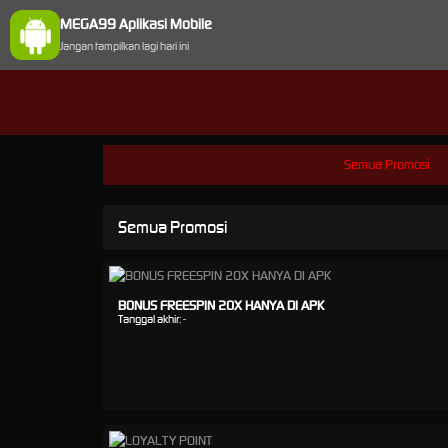
MEGA99 Aplikasi Mobile
Jangan tampilkan lagi hari ini
Semua Promosi
Semua Promosi
BONUS FREESPIN 20X HANYA DI APK
Tanggal akhir:
-