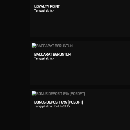
LOYALTY POINT
Tanggal akhir:
-
BACCARAT BERUNTUN
Tanggal akhir:
-
BONUS DEPOSIT 8% (PGSOFT)
Tanggal akhir:
15-Jul-2035