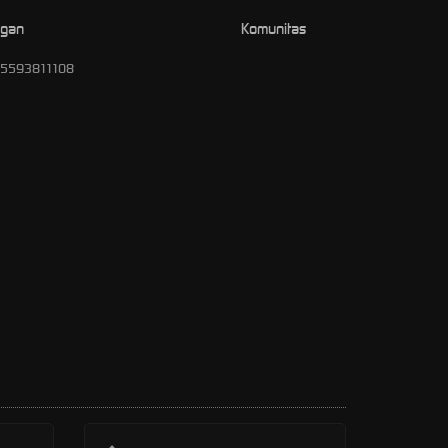
gan
Komunitas
5593811108