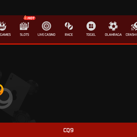
 GAMES
SLOTS
LIVE CASINO
RACE
TOGEL
OLAHRAGA
CRASH
CQ9