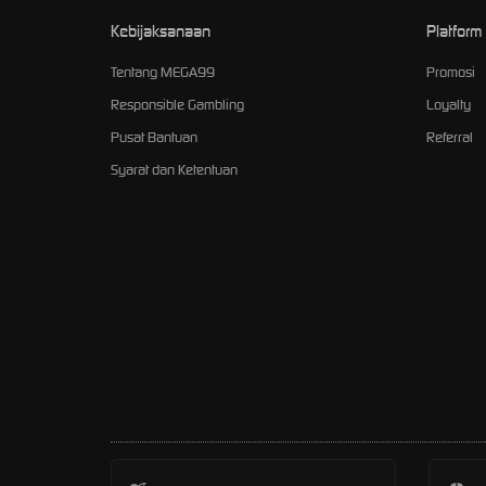
Kebijaksanaan
Platform
Tentang MEGA99
Promosi
Responsible Gambling
Loyalty
Pusat Bantuan
Referral
Syarat dan Ketentuan