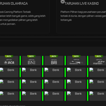
RUHAN OLAHRAGA
TARUHAN LIVE KASINO
ook Gaming Platform Terbaik
Platform Pilihan bagi perusahaan-perusa
kan lebih banyak game, odds yang lebih
terbaik di dunia, dengan pilihan variasi g
 dan menyediakan pilihan yang lebih
terbanyak
untuk pemain.