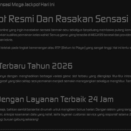
sasi Mega Jackpot Hari Ini
ot Resmi Dan Rasakan Sensasi 
lot online yang ingin merasakan sensasi bermain seru sekaligus berpeluang membawa pulang kemen
kan kualitas permainan kelas wahid. Semua game yang tersedia di MEGA99 berasal dari provider 
n teknis.
etak pada tingkat kemenangan atau RTP (Return to Player) yang sangat tinggi. Hal ini tentu
 Terbaru Tahun 2026
engan menghadirkan berbagai variasi game slot terbaru yang dilengkapi fitur-fitur interak
resif yang bikin setiap sesi permainan menjadi semakin menegangkan sekaligus menghibur. Tam
 Dengan Layanan Terbaik 24 Jam
 saja, bahkan sambil bersantai di rumah untuk mengklaim bonus harian. Dengan sistem yang sanga
 resmi, enkripsi keamanan data yang ketat, serta layanan customer service yang responsif se
agi, buruan gabung sekarang!