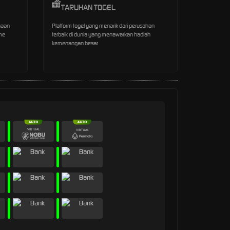
TARUHAN TOGEL
haan
Platform togel yang menarik dari perusahan
ame
terbaik di dunia yang menawarkan hadiah
kemenangan besar