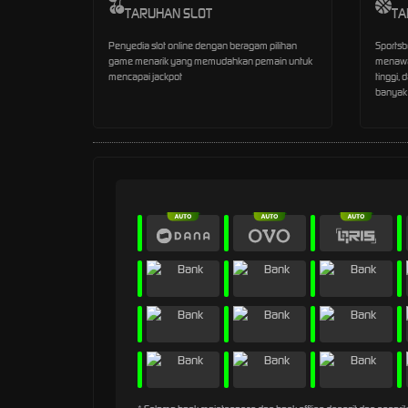
TARUHAN SLOT
TA
Penyedia slot online dengan beragam pilihan
Sportsb
game menarik yang memudahkan pemain untuk
menawar
mencapai jackpot
tinggi,
banyak 