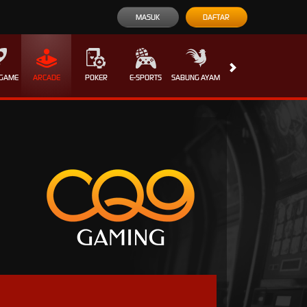
MASUK
DAFTAR
 GAME
ARCADE
POKER
E-SPORTS
SABUNG AYAM
PROMOSI