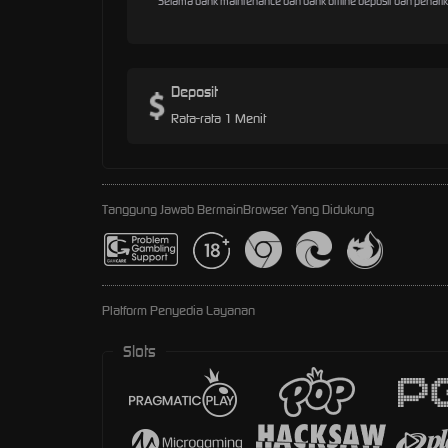
* Selama bank maintenance dan bank offline deposit dan penarik
Deposit
Rata-rata 1 Menit
Tanggung Jawab Bermain
Browser Yang Didukung
Platform Penyedia Layanan
Slots