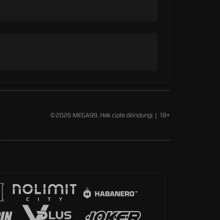
©2026 MEGA99. Hak cipta dilindungi | 18+