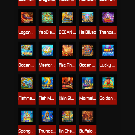
Legend of the phoenix
YaoQianShu
OCEAN MONSTER 2
HaiDiLao
Thanos Avengers
Ocean Paradise
Master Of The Deep
Fire Phoenix
Ocean King 3
Lucky Fishing
Fishman Wharf
Fish Music World
Kirin Storm
Mermaids-6s
Golden Legend Plus
Spongebob
Thunder Dragon
Jin Chan Bu Yu
Buffalo thunder