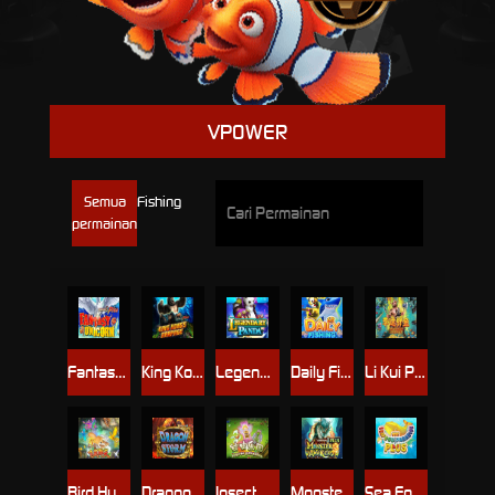
VPOWER
Semua
Fishing
permainan
Fantasy Unicorn
King Kong’s Rampage
Legendary Panda
Daily Fishing
Li Kui Pi Yu
Bird Hunter
Dragon Storm
Insect Paradise
Monster Awaken plus
Sea Food Paradise II Plus