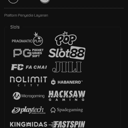
Platform Penyedia Layanan
Slots