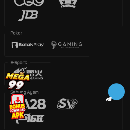
Poker
E-Sports
Sabung Ayam