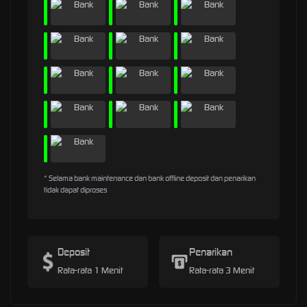
* Selama bank maintenance dan bank offline deposit dan penarikan
tidak dapat diproses
Deposit
Penarikan
Rata-rata 1 Menit
Rata-rata 3 Menit