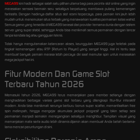
MEGA99
kini hadir sebagai salah satu pilihan utama bagi para pecinta slot online yang ingin
merasakan sensasi bermain seru sekaligus berpeluang membawa pulang kemenangan
fantastis. Dengan hadirnya daftar situs slot resmi terpercaya, para pemain kini jauh lebih
mudah untuk menemukan situs terbaik yang menawarkan kualitas permainan kelas wahid.
Semua game yang tersedia di MEGA99 berasal dari provider ternama dunia dengan sistem
server yang super stabil, sehingga Anda bisa menikmati semua permainan dengan lancar
tanpa kendala lag atau gangguan teknis.
Tidak hanya mengutamakan kelancaran akses, keunggulan MEGA99 juga terletak pada
tingkat kemenangan atau RTP (Return to Player) yang sangat tinggi. Hal ini tentu saja
membuat banyak pemain merasa lebih percaya diri saat memutar spin untuk merasakan
mega jackpot hari ini.
Fitur Modern Dan Game Slot
Terbaru Tahun 2026
Memasuki tahun 2026, MEGA99 terus memanjakan para member setianya dengan
menghadirkan berbagai variasi game slot terbaru yang dilengkapi fitur-fitur interaktif
modern. Anda bisa menikmati serunya berburu bonus super scatter, memanfaatkan free
spin melimpah, hingga mengejar akumulasi jackpot progresif yang bikin setiap sesi
permainan menjadi semakin menegangkan sekaligus menghibur. Tampilan visual yang
memanjakan mata serta audio lebih dinamis dijamin akan membuat Anda betah berlama-
lama mencari peruntungan di sini.