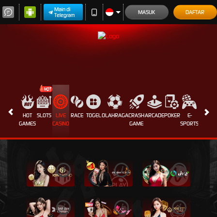
Main di
MASUK
DAFTAR
Telegram
HOT
SLOTS
LIVE
RACE
TOGEL
OLAHRAGA
CRASH
ARCADE
POKER
E-
SABUN
GAMES
CASINO
GAME
SPORTS
AYAM
i
i
i
i
i
i