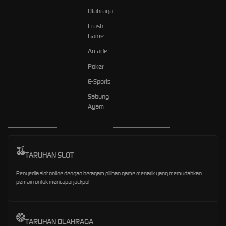
Olahraga
Crash
Game
Arcade
Poker
E-Sports
Sabung
Ayam
TARUHAN SLOT
Penyedia slot online dengan beragam pilihan game menarik yang memudahkan
pemain untuk mencapai jackpot
TARUHAN OLAHRAGA