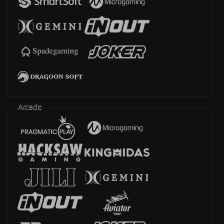
Arcade