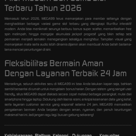
Terbaru Tahun 2026
Memasuki tahun 2026, MEGA99 terus memanjakan para member setianya dengan
menghadirkan berbagai variasi game slot terbaru yang dilengkapi fitur-fitur interaktif
modern. Anda bisa menikmati serunya berburu bonus super scatter, memanfaatkan free
spin melimpah, hingga mengejar akumulasi jackpot progresif yang bikin setiap sesi
permainan menjadi semakin menegangkan sekaligus menghibur. Tampilan visual yang
memanjakan mata serta audio lebih dinamis dijamin akan membuat Anda betah berlama-
lama mencari peruntungan di sini.
Fleksibilitas Bermain Aman
Dengan Layanan Terbaik 24 Jam
Menariknya, seluruh aktivitas seru di MEGA99 ini bisa Anda lakukan kapan saja, bahkan
sambil bersantai di rumah untuk mengklaim bonus harian. Dengan sistem yang sangat user
friendly, situs MEGA99 dapat diakses secara cepat melalui berbagai perangkat, mulai dari
smartphone hingga laptop. Didukung oleh lisensi resmi, enkripsi keamanan data yang ketat,
serta layanan customer service yang responsif selama 24 jam, MEGA99 memastikan
pengalaman bermain Anda berjalan dengan aman, nyaman, dan penuh keuntungan
maksimal hari ini. Jadi jangan ragu lagi, buruan gabung sekarang!
Kebijaksanaan
Platform
Kategori
Dukungan
Komunitas