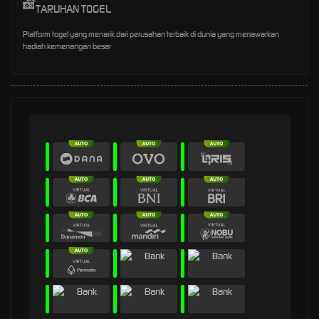
TARUHAN TOGEL
Platform togel yang menarik dari perusahan terbaik di dunia yang menawarkan
hadiah kemenangan besar