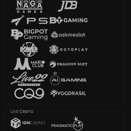
Live Casino