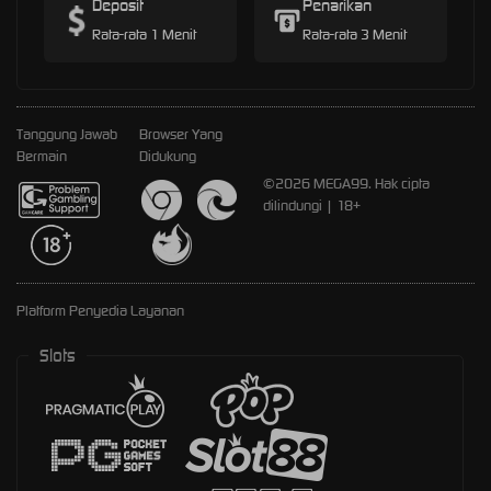
Deposit
Penarikan
Rata-rata 1 Menit
Rata-rata 3 Menit
Tanggung Jawab
Browser Yang
Bermain
Didukung
©2026 MEGA99. Hak cipta
dilindungi | 18+
Platform Penyedia Layanan
Slots