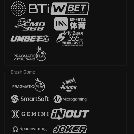
Crash Game