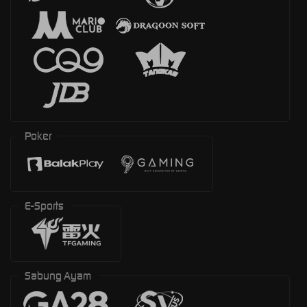
Poker
E-Sports
Sabung Ayam