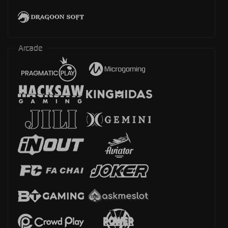
Arcade