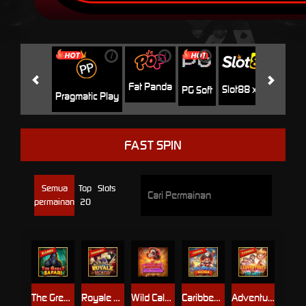
i
i
i
i
i
Facha
Fat Panda
Slot88 x PP
PG Soft
Pragmatic Play
FAST SPIN
Semua
Top
Slots
permainan
20
The Great Safari
Royale House
Wild Calavera
Caribbean Riches
Adventure To The West