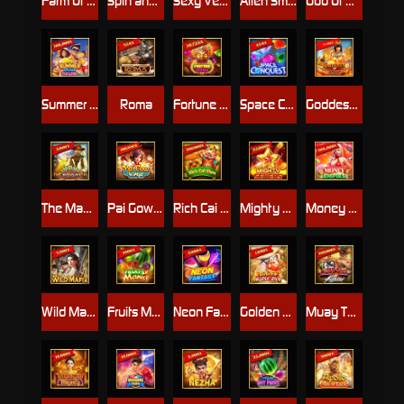
Farm Of Fortune
Spin and Win
Sexy Vegas
Alien Smash
God Of Wealth
Summer Splash Paradise
Roma
Fortune Jewels III
Space Conquest
Goddess Of Egypt
The Maya Myth
Pai Gow Ways
Rich Cai Shen
Mighty Sevens
Money Empire
Wild Mafia
Fruits Mania
Neon Fantasy
Golden Horse Ride
Muay Thai Fighter