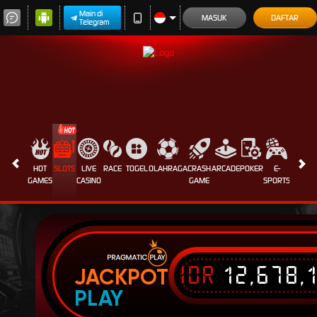
Main di
MASUK
DAFTAR
Telegram
HOT
SLOTS
LIVE
RACE
TOGEL
OLAHRAGA
CRASH
ARCADE
POKER
E-
SABUN
GAMES
CASINO
GAME
SPORTS
AYAM
IDR
12,678,
JACKPOT
PLAY