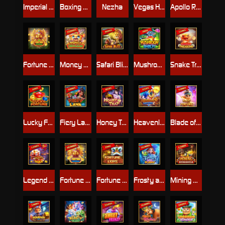
Imperial Majesty
Boxing Fury
Nezha
Vegas Hot Fruit
Apollo Ray of Luck
Fortune Jewels I
Money Dragon
Safari Blitz
Mushroom Bandit
Snake Treasure
Lucky Fortune
Fiery Lava
Honey Trap
Heavenly Fortunes 2
Blade of Fortune
Legend of Nian
Fortune Jewels II
Fortune Lions
Frosty and Flamy
Mining Bonanza