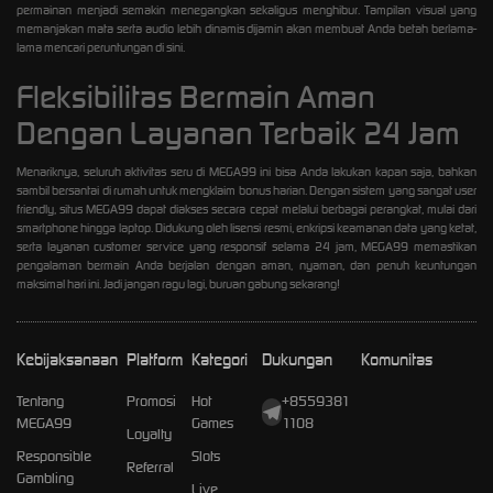
permainan menjadi semakin menegangkan sekaligus menghibur. Tampilan visual yang
memanjakan mata serta audio lebih dinamis dijamin akan membuat Anda betah berlama-
lama mencari peruntungan di sini.
Fleksibilitas Bermain Aman
Dengan Layanan Terbaik 24 Jam
Menariknya, seluruh aktivitas seru di MEGA99 ini bisa Anda lakukan kapan saja, bahkan
sambil bersantai di rumah untuk mengklaim bonus harian. Dengan sistem yang sangat user
friendly, situs MEGA99 dapat diakses secara cepat melalui berbagai perangkat, mulai dari
smartphone hingga laptop. Didukung oleh lisensi resmi, enkripsi keamanan data yang ketat,
serta layanan customer service yang responsif selama 24 jam, MEGA99 memastikan
pengalaman bermain Anda berjalan dengan aman, nyaman, dan penuh keuntungan
maksimal hari ini. Jadi jangan ragu lagi, buruan gabung sekarang!
Kebijaksanaan
Platform
Kategori
Dukungan
Komunitas
Tentang
Promosi
Hot
+8559381
MEGA99
Games
1108
Loyalty
Responsible
Slots
Referral
Gambling
Live