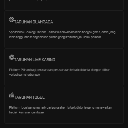
TARUHAN OLAHRAGA
Sportsbook Gaming Platform Terbaik menawarkan lebih banyak game, odds yang
lebih tinggi, dan menyediakan pilihan yang lebih banyak untuk pemain.
TARUHAN LIVE KASINO
Platform Pilihan bagi perusahaan-perusahaan terbaik di dunia, dengan pilihan
variasi game terbanyak
TARUHAN TOGEL
Platform togel yang menarik dari perusahan terbaik di dunia yang menawarkan
hadiah kemenangan besar