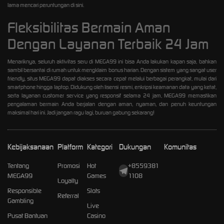
lama mencari peruntungan di sini.
Fleksibilitas Bermain Aman
Dengan Layanan Terbaik 24 Jam
Menariknya, seluruh aktivitas seru di MEGA99 ini bisa Anda lakukan kapan saja, bahkan
sambil bersantai di rumah untuk mengklaim bonus harian. Dengan sistem yang sangat user
friendly, situs MEGA99 dapat diakses secara cepat melalui berbagai perangkat, mulai dari
smartphone hingga laptop. Didukung oleh lisensi resmi, enkripsi keamanan data yang ketat,
serta layanan customer service yang responsif selama 24 jam, MEGA99 memastikan
pengalaman bermain Anda berjalan dengan aman, nyaman, dan penuh keuntungan
maksimal hari ini. Jadi jangan ragu lagi, buruan gabung sekarang!
Kebijaksanaan
Platform
Kategori
Dukungan
Komunitas
Tentang
Promosi
Hot
+8559381
MEGA99
Games
1108
Loyalty
Responsible
Slots
Referral
Gambling
Live
Pusat Bantuan
Casino