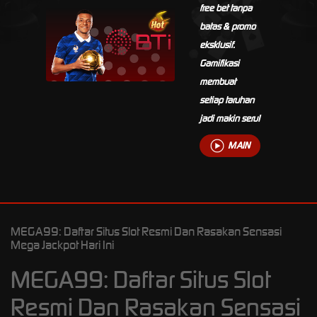
free bet tanpa
batas & promo
eksklusif.
Gamifikasi
membuat
setiap taruhan
jadi makin seru!
MAIN
MEGA99: Daftar Situs Slot Resmi Dan Rasakan Sensasi
Mega Jackpot Hari Ini
MEGA99: Daftar Situs Slot
Resmi Dan Rasakan Sensasi