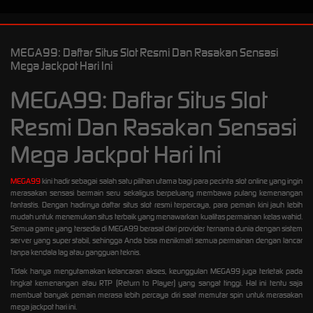
MEGA99: Daftar Situs Slot Resmi Dan Rasakan Sensasi
Mega Jackpot Hari Ini
MEGA99: Daftar Situs Slot
Resmi Dan Rasakan Sensasi
Mega Jackpot Hari Ini
MEGA99
kini hadir sebagai salah satu pilihan utama bagi para pecinta slot online yang ingin
merasakan sensasi bermain seru sekaligus berpeluang membawa pulang kemenangan
fantastis. Dengan hadirnya daftar situs slot resmi terpercaya, para pemain kini jauh lebih
mudah untuk menemukan situs terbaik yang menawarkan kualitas permainan kelas wahid.
Semua game yang tersedia di MEGA99 berasal dari provider ternama dunia dengan sistem
server yang super stabil, sehingga Anda bisa menikmati semua permainan dengan lancar
tanpa kendala lag atau gangguan teknis.
Tidak hanya mengutamakan kelancaran akses, keunggulan MEGA99 juga terletak pada
tingkat kemenangan atau RTP (Return to Player) yang sangat tinggi. Hal ini tentu saja
membuat banyak pemain merasa lebih percaya diri saat memutar spin untuk merasakan
mega jackpot hari ini.