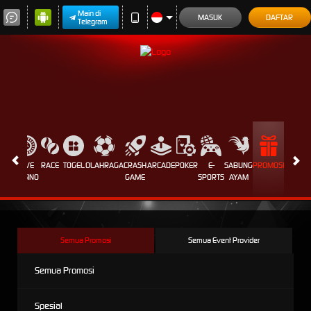
Main di
MASUK
DAFTAR
Telegram
LOTS
LIVE
RACE
TOGEL
OLAHRAGA
CRASH
ARCADE
POKER
E-
SABUNG
PROMOSI
CASINO
GAME
SPORTS
AYAM
Semua Promosi
Semua Event Provider
Semua Promosi
Spesial