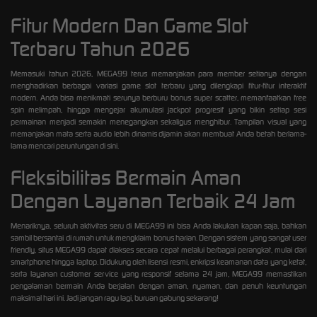
Fitur Modern Dan Game Slot
Terbaru Tahun 2026
Memasuki tahun 2026, MEGA99 terus memanjakan para member setianya dengan
menghadirkan berbagai variasi game slot terbaru yang dilengkapi fitur-fitur interaktif
modern. Anda bisa menikmati serunya berburu bonus super scatter, memanfaatkan free
spin melimpah, hingga mengejar akumulasi jackpot progresif yang bikin setiap sesi
permainan menjadi semakin menegangkan sekaligus menghibur. Tampilan visual yang
memanjakan mata serta audio lebih dinamis dijamin akan membuat Anda betah berlama-
lama mencari peruntungan di sini.
Fleksibilitas Bermain Aman
Dengan Layanan Terbaik 24 Jam
Menariknya, seluruh aktivitas seru di MEGA99 ini bisa Anda lakukan kapan saja, bahkan
sambil bersantai di rumah untuk mengklaim bonus harian. Dengan sistem yang sangat user
friendly, situs MEGA99 dapat diakses secara cepat melalui berbagai perangkat, mulai dari
smartphone hingga laptop. Didukung oleh lisensi resmi, enkripsi keamanan data yang ketat,
serta layanan customer service yang responsif selama 24 jam, MEGA99 memastikan
pengalaman bermain Anda berjalan dengan aman, nyaman, dan penuh keuntungan
maksimal hari ini. Jadi jangan ragu lagi, buruan gabung sekarang!