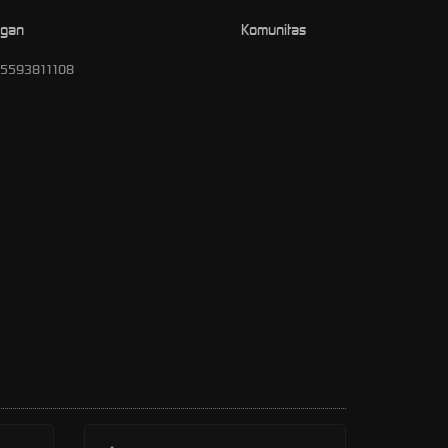
gan
Komunitas
5593811108