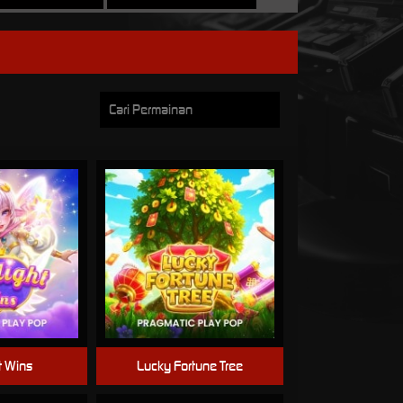
IDR
932,600.00
Gates of Olympus Super Scatter
hal****k
IDR
932,240.00
Gates of Olympus 1000
samp****3
IDR
811,440.00
Gates of Olympus Super Scatter
samp****3
IDR
756,300.00
Gates of Olympus Super Scatter
nyoelco****3
IDR
614,400.00
Sugar Rush 1000
samp****3
IDR
566,450.00
Gates of Olympus Super Scatter
t Wins
Lucky Fortune Tree
jeng****6
IDR
560,000.00