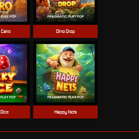
 Cairo
Dino Drop
 Dice
Happy Nets