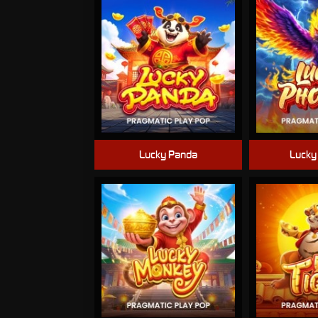
Lucky Panda
Lucky