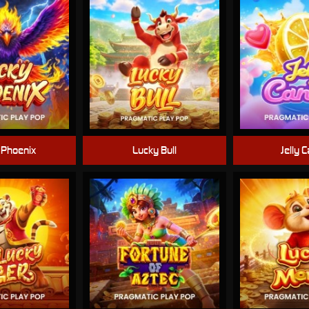
 Phoenix
Lucky Bull
Jelly 