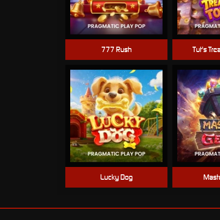
777 Rush
Tut's Tr
Lucky Dog
Mast