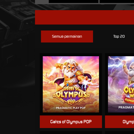
Semua permainan
Top 20
Gates of Olympus POP
Olymp